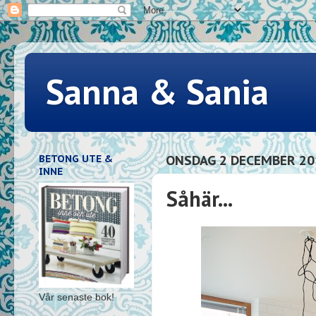
Sanna & Sania
BETONG UTE &
ONSDAG 2 DECEMBER 20
INNE
Såhär...
Vår senaste bok!